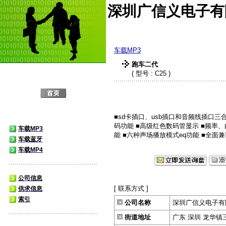
深圳广信义电子有
车载MP3
跑车二代
( 型号 : C25 )
■sd卡插口、usb插口和音频线插口三合
码功能 ■高级红色数码管显示 ■频率
车载MP3
能 ■六种声场播放模式eq功能 ■全面兼容各
车载蓝牙
车载MP4
公司信息
[ 联系方式 ]
供求信息
索引
公司名称
深圳广信义电子有
街道地址
广东 深圳 龙华镇三