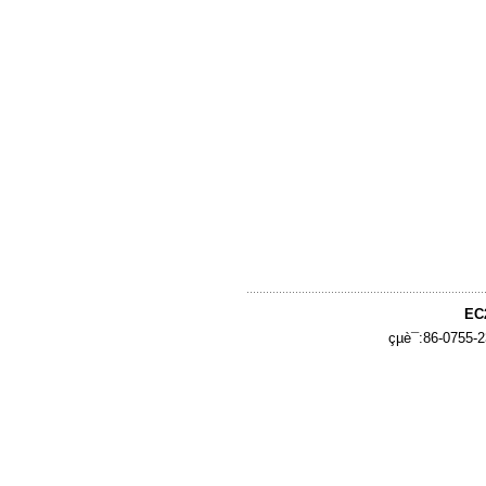
EC
çµè¯:86-0755-